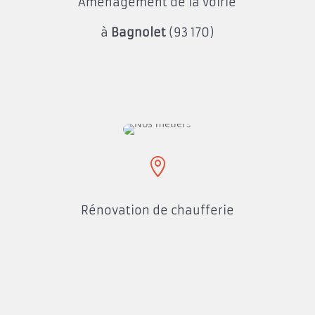
Aménagement de la voirie
à
B
agnolet
(93 170)

Rénovation de chaufferie